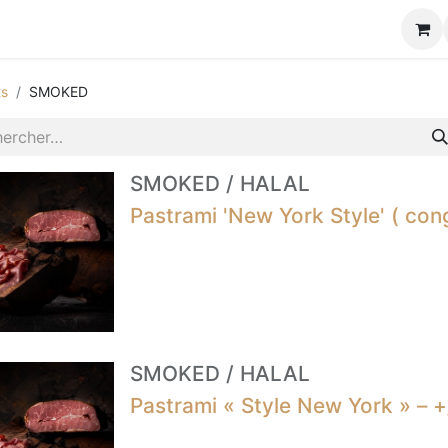
tique
ts
SMOKED
SMOKED
/
HALAL
Pastrami 'New York Style' ( cong
SMOKED
/
HALAL
Pastrami « Style New York » – +